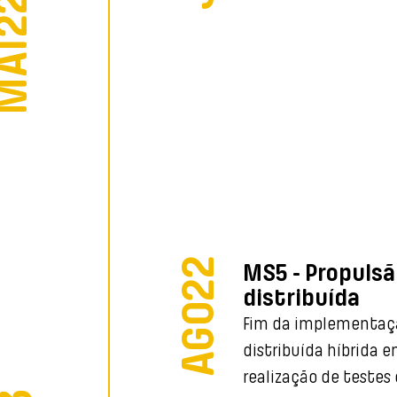
MAI22
AGO22
MS5 - Propulsã
distribuída
Fim da implementaça
distribuída híbrida
realização de teste