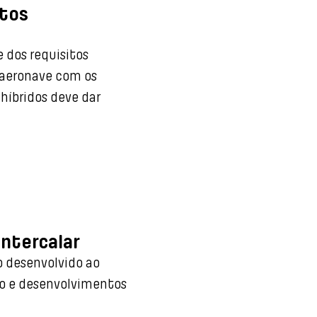
itos
ura de propulsão
e dos requisitos
 aeronave com os
 híbridos deve dar
intercalar
o desenvolvido ao
o e desenvolvimentos