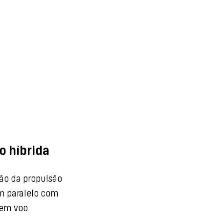
o híbrida
̃o da propulsão
 em paralelo com
s em voo