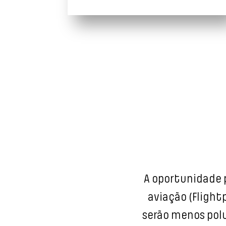
A oportunidade p
aviação (Flight
serão menos pol