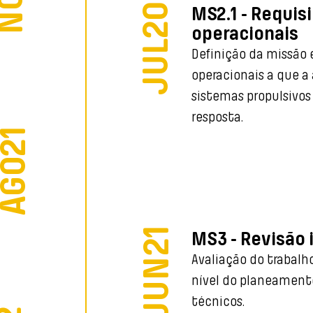
JUL20
MS2.1 - Requis
ntes no desenvolvimento de uma nova arquitet
operacionais
distribuída.
Definição da missão 
operacionais a que a
sistemas propulsivos
resposta.
AGO21
JUN21
MS3 - Revisão 
Avaliação do trabalh
nível do planeament
técnicos.