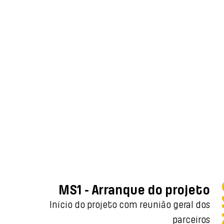
A solução pr
combustíveis fós
for evoluind
fiabilidade e 
redundância
MS1 - Arranque do projeto
otimização dos mo
Início do projeto com reunião geral dos
parceiros
existentes, bem 