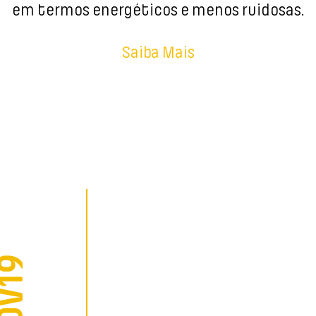
em termos energéticos e menos ruidosas.
Saiba Mais
oposta não só permite uma redução gradual 
seis à medida que a tecnologia de baterias e 
o, mas permite também um aumento substancia
segurança do sistema, garantindo melhorias si
. Esta nova solução exige o desenvolvimento,
NOV19
tores a combustão interna (ICE – Internal 
como o desenvolvimento de um sistema de ge